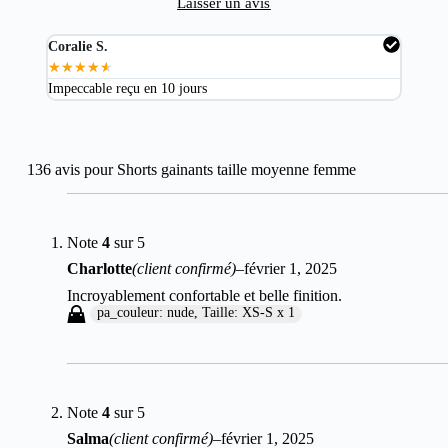
Laisser un avis
Coralie S.
Mart
★
★
★
★
★
★
★
Impeccable reçu en 10 jours
Excel
136 avis pour
Shorts gainants taille moyenne femme
Note
4
sur 5
Charlotte
(client confirmé)
–
février 1, 2025
Incroyablement confortable et belle finition.
pa_couleur: nude, Taille: XS-S x 1
Note
4
sur 5
Salma
(client confirmé)
–
février 1, 2025