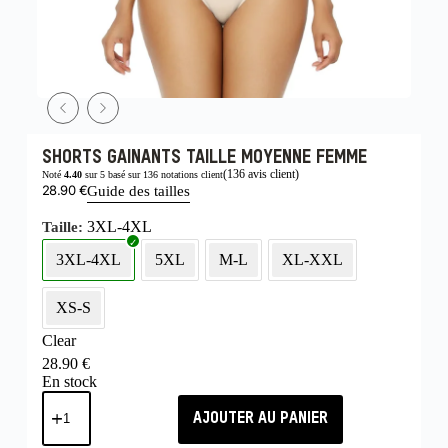
SHORTS GAINANTS TAILLE MOYENNE FEMME
(
136
avis client)
Noté
4.40
sur 5 basé sur
136
notations client
28.90
€
Guide des tailles
3XL-4XL
Taille
3XL-4XL
5XL
M-L
XL-XXL
XS-S
Clear
28.90
€
En stock
AJOUTER AU PANIER