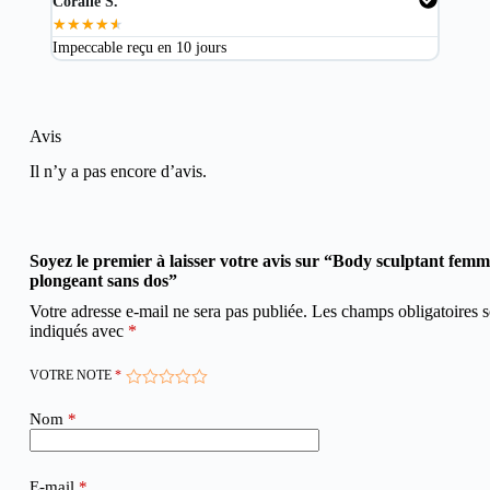
Coralie S.
Mart
★
★
★
★
★
★
★
Impeccable reçu en 10 jours
Excel
Avis
Il n’y a pas encore d’avis.
Soyez le premier à laisser votre avis sur “Body sculptant femm
plongeant sans dos”
Votre adresse e-mail ne sera pas publiée.
Les champs obligatoires s
indiqués avec
*
VOTRE NOTE
*
Nom
*
E-mail
*