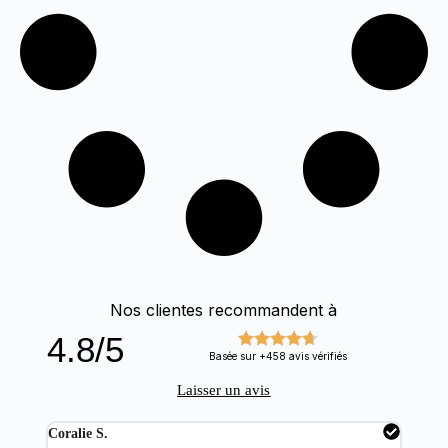
Nos clientes recommandent à
4.8/5
Basée sur +458 avis vérifiés
Laisser un avis
Coralie S.
Mart