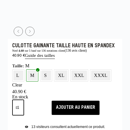
CULOTTE GAINANTE TAILLE HAUTE EN SPANDEX
(
136
avis client)
Noté
4.60
sur 5 basé sur
136
notations client
40.90
€
Guide des tailles
M
Taille
L
M
S
XL
XXL
XXXL
Clear
40.90
€
En stock
AJOUTER AU PANIER
13
visiteurs consultent actuellement ce produit.