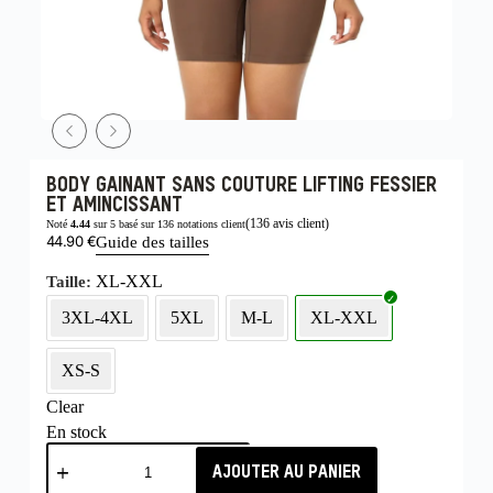
BODY GAINANT SANS COUTURE LIFTING FESSIER
ET AMINCISSANT
(
136
avis client)
Noté
4.44
sur 5 basé sur
136
notations client
44.90
€
Guide des tailles
XL-XXL
Taille
3XL-4XL
5XL
M-L
XL-XXL
XS-S
Clear
En stock
AJOUTER AU PANIER