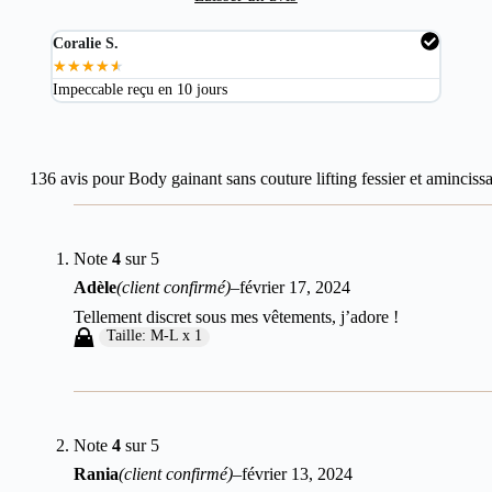
Coralie S.
Mart
★
★
★
★
★
★
★
Impeccable reçu en 10 jours
Excel
136 avis pour
Body gainant sans couture lifting fessier et aminciss
Note
4
sur 5
Adèle
(client confirmé)
–
février 17, 2024
Tellement discret sous mes vêtements, j’adore !
Taille: M-L x 1
Note
4
sur 5
Rania
(client confirmé)
–
février 13, 2024