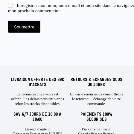
Enregistrer mon nom, mon e-mail et mon site dans le navigate
mon prochain commentaire.
Soumettre
LIVRAISON OFFERTE DES 69€
RETOURS & ECHANGES SOUS
D'ACHATS
30 JOURS
La livraison chez vous est
En cas d'erreur nous vous offrons
offerte. Les délais peuvent variés
le retour ou l'échange de votre
selon les stocks disponibles.
commande.
SAV 6/7 JOURS DE 10:00 À
PAIEMENTS 100%
19:00
SÉCURISÉS
Besoin d'aide ?
Par carte bancaire,
Contactez l'assistance KUURV.
Google Pay ou Paypal.