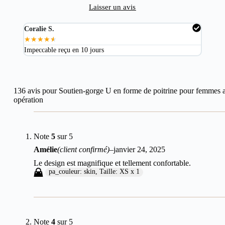
Laisser un avis
Coralie S.
Mart
★
★
★
★
★
★
★
Impeccable reçu en 10 jours
Excel
136 avis pour
Soutien-gorge U en forme de poitrine pour femmes 
opération
Note
5
sur 5
Amélie
(client confirmé)
–
janvier 24, 2025
Le design est magnifique et tellement confortable.
pa_couleur: skin, Taille: XS x 1
Note
4
sur 5