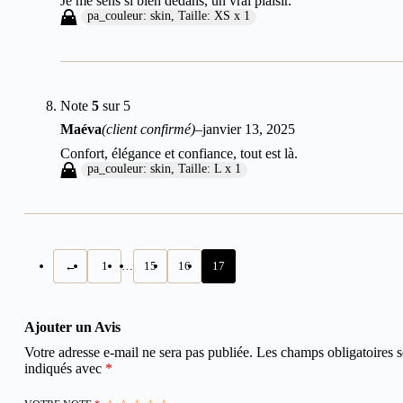
Je me sens si bien dedans, un vrai plaisir.
pa_couleur: skin, Taille: XS x 1
Note
5
sur 5
Maéva
(client confirmé)
–
janvier 13, 2025
Confort, élégance et confiance, tout est là.
pa_couleur: skin, Taille: L x 1
←
1
…
15
16
17
Ajouter un Avis
Votre adresse e-mail ne sera pas publiée.
Les champs obligatoires s
indiqués avec
*