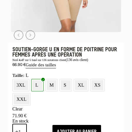
SOUTIEN-GORGE U EN FORME DE POITRINE POUR
FEMMES APRÈS UNE OPÉRATION
(
136
avis client)
Noté
4.47
sur 5 basé sur
136
notations client
66.90
€
Guide des tailles
L
Taille
3XL
L
M
S
XL
XS
XXL
Clear
71.90
€
En stock
AJOUTER AU PANIER