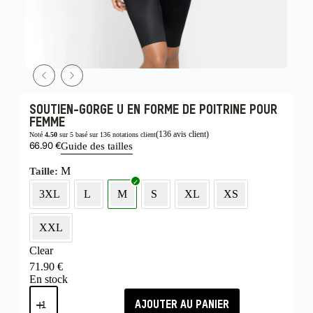
SOUTIEN-GORGE U EN FORME DE POITRINE POUR
FEMME
(
136
avis client)
Noté
4.50
sur 5 basé sur
136
notations client
66.90
€
Guide des tailles
M
Taille
3XL
L
M
S
XL
XS
XXL
Clear
71.90
€
En stock
AJOUTER AU PANIER