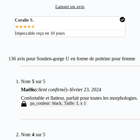
Laisser un avis
Coralie S.
Mart
★
★
★
★
★
★
★
Impeccable reçu en 10 jours
Excel
136 avis pour
Soutien-gorge U en forme de poitrine pour femme
Note
5
sur 5
Maëlis
(client confirmé)
–
février 23, 2024
Confortable et flatteur, parfait pour toutes les morphologies.
pa_couleur: black, Taille: L x 1
Note
4
sur 5