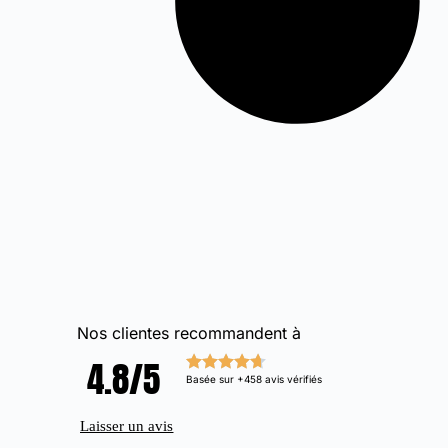
Nos clientes recommandent à
Claire P.
★
★
★
★
★
4.8/5
Superbe merci
Basée sur +458 avis vérifiés
Laisser un avis