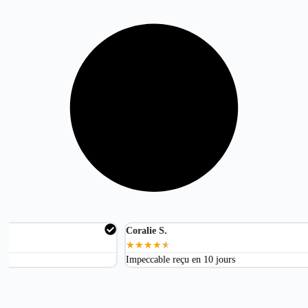
Coralie S.
Marta
★
★
★
★
★
★
★
Impeccable reçu en 10 jours
Excell