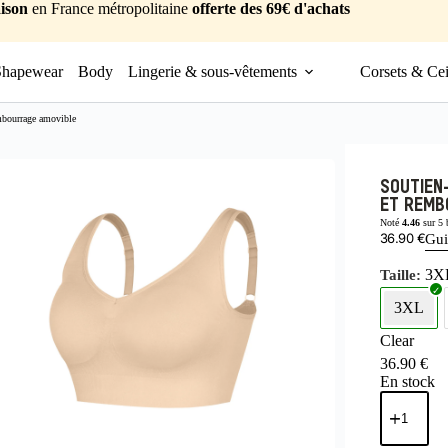
ison
en France métropolitaine
offerte des 69€ d'achats
Shapewear
Body
Lingerie & sous-vêtements
Corsets & Cei
mbourrage amovible
SOUTIEN
ET REMB
Noté
4.46
sur 5 
36.90
€
Gui
3X
Taille
3XL
Clear
36.90
€
En stock