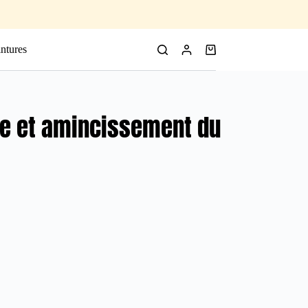
ntures
le et amincissement du